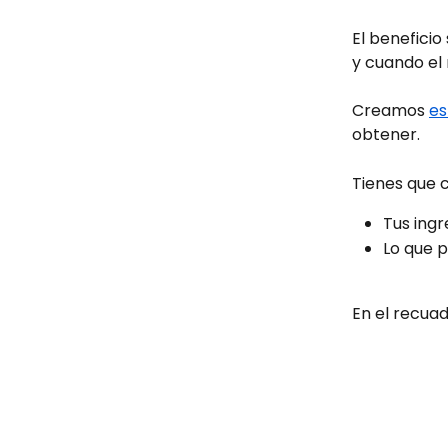
El beneficio
y cuando el
Creamos 
es
obtener. 
Tienes que c
Tus ingr
Lo que p
En el recuad