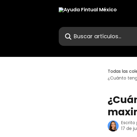
Ir al contenido principal
Buscar artículos...
Todas las col
¿Cuánto tengo
¿Cuán
maxim
Escrito
17 de j