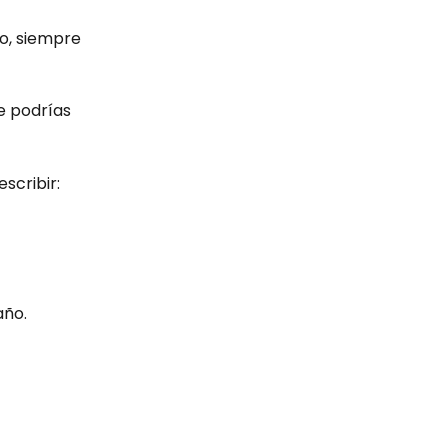
ño, siempre 
e podrías 
scribir:
año.