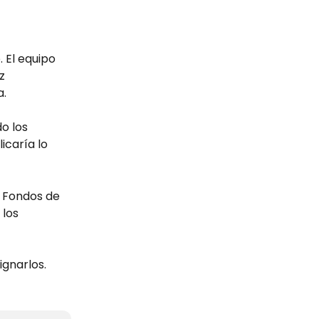
 El equipo 
z 
a.
o los 
icaría lo 
e Fondos de 
los 
gnarlos.