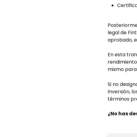
Certific
Posteriormen
legal de Fin
aprobado, e
En esta tran
rendimientos
mismo para c
Si no design
Inversión, l
términos pre
¿No has de