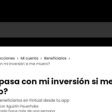
ecciones
Mi cuenta
Beneficiarios
n mi inversión si me muero?
pasa con mi inversión si m
o?
eneficiarios en Fintual desde tu app
 por
Agustin Feuerhake
izado hace más de una semana