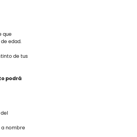
e que 
 de edad.
tinto de tus 
to podrá 
del 
n a nombre 